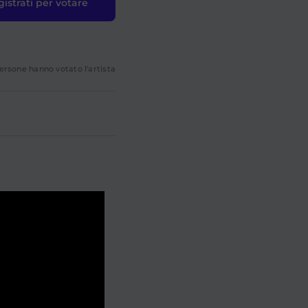
istrati per votare
ersone hanno votato l'artista