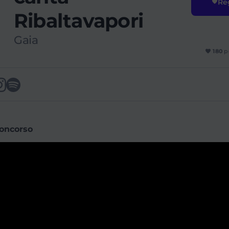
Reg
Ribaltavapori
Gaia
180
p
concorso