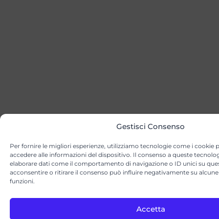
Gestisci Consenso
Per fornire le migliori esperienze, utilizziamo tecnologie come i cookie
accedere alle informazioni del dispositivo. Il consenso a queste tecnolog
elaborare dati come il comportamento di navigazione o ID unici su que
acconsentire o ritirare il consenso può influire negativamente su alcune 
funzioni.
Accetta