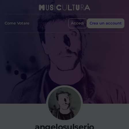
Come Votare
Accedi
Crea un account
angelosulserio