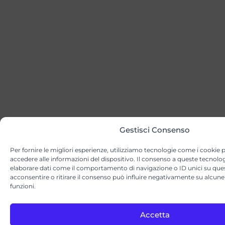
Gestisci Consenso
Per fornire le migliori esperienze, utilizziamo tecnologie come i cookie
accedere alle informazioni del dispositivo. Il consenso a queste tecnolog
elaborare dati come il comportamento di navigazione o ID unici su que
acconsentire o ritirare il consenso può influire negativamente su alcune 
funzioni.
Accetta