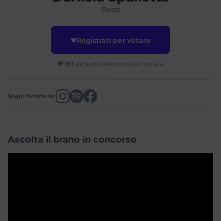
Rosa
Registrati per votare
197
persone hanno votato l'artista
Segui l'artista su:
Ascolta il brano in concorso