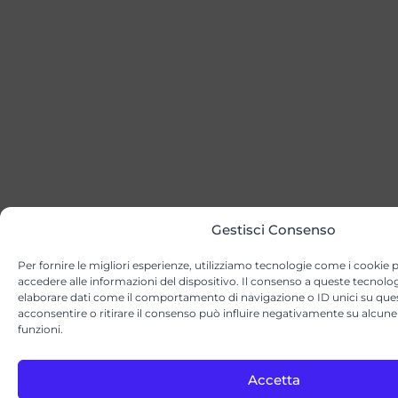
Gestisci Consenso
Per fornire le migliori esperienze, utilizziamo tecnologie come i cookie
accedere alle informazioni del dispositivo. Il consenso a queste tecnolog
elaborare dati come il comportamento di navigazione o ID unici su que
acconsentire o ritirare il consenso può influire negativamente su alcune 
funzioni.
Accetta