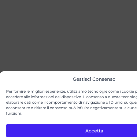
Gestisci Consenso
Per fornire le migliori esperienze, utilizziamo tecnologie come i cookie
accedere alle informazioni del dispositivo. Il consenso a queste tecnolog
elaborare dati come il comportamento di navigazione o ID unici su que
acconsentire o ritirare il consenso può influire negativamente su alcune 
funzioni.
Accetta