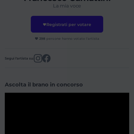
La mia voce
Registrati per votare
298
persone hanno votato l'artista
Segui l'artista su:
Ascolta il brano in concorso