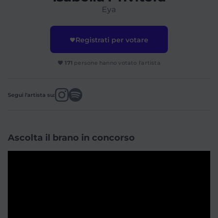
Eya
Registrati per votare
171
persone hanno votato l'artista
Segui l'artista su:
Ascolta il brano in concorso