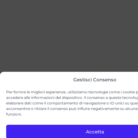
Gestisci Consenso
Per fornire le migliori esperienze, utilizziamo tecnologie come i cookie
accedere alle informazioni del dispositivo. Il consenso a queste tecnolog
elaborare dati come il comportamento di navigazione o ID unici su que
acconsentire o ritirare il consenso può influire negativamente su alcune 
funzioni.
Accetta