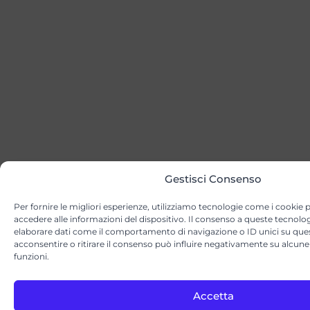
Gestisci Consenso
Per fornire le migliori esperienze, utilizziamo tecnologie come i cookie
accedere alle informazioni del dispositivo. Il consenso a queste tecnolog
elaborare dati come il comportamento di navigazione o ID unici su que
acconsentire o ritirare il consenso può influire negativamente su alcune 
funzioni.
Accetta