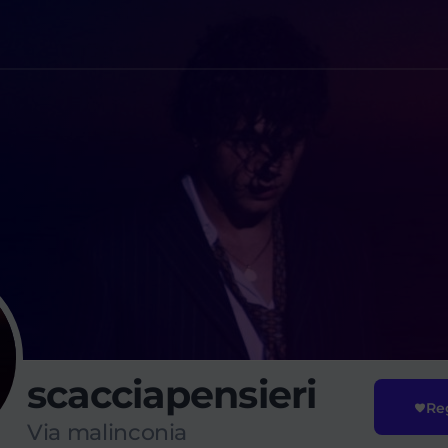
scacciapensieri
Reg
Via malinconia