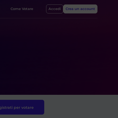
Come Votare
Accedi
Crea un account
istrati per votare